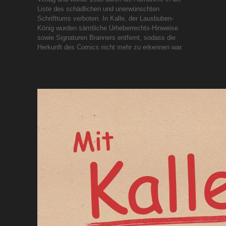
Liste des schädlichen und unerwünschten
Schrifttums verboten. In Kalle, der Lausbuben-
König wurden sämtliche Urheberrechts-Hinweise
sowie Signaturen Branners entfernt, sodass die
Herkunft des Comics nicht mehr zu erkennen war.