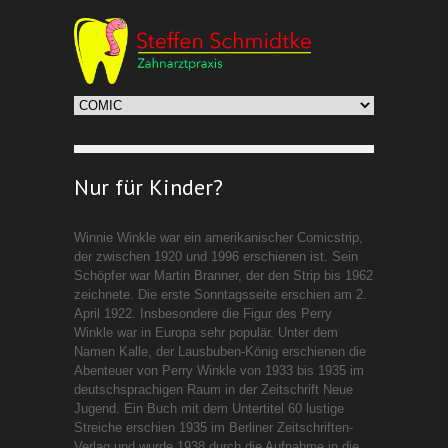
Nur für Kinder?
Winnie Winkle war ein amerikanischer Comicstrip,
der zwischen 1920 und 1996 erschienen ist. Sein
Schöpfer war Martin Branner, der den Strip bis 1962
zeichnete. Die erste Sonntagsseite erschien am 2.
April 1922. Insbesondere die Figur des Perry
Winkle war in Europa sehr populär. Unter dem
Namen Kalle, der Lausbuben-König erschienen die
Abenteuer von Perry Winkle von 1933 bis 1935 im
deutschsprachigen Raum in der Zeitschrift Neue
Jugend. Ein Buch mit dem Untertitel 60 lustige
Streiche erschien 1935 im Berliner Zeitschriften-
Verlag und wurde 1938 durch die Aufnahme in die